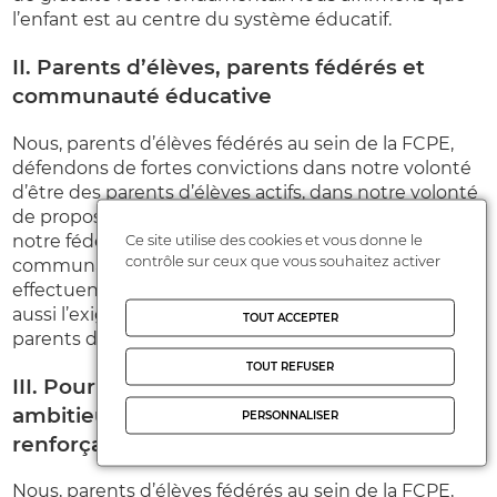
l’enfant est au centre du système éducatif.
II. Parents d’élèves, parents fédérés et
communauté éducative
Nous, parents d’élèves fédérés au sein de la FCPE,
défendons de fortes convictions dans notre volonté
d’être des parents d’élèves actifs, dans notre volonté
de proposer aux parents de se regrouper au sein de
Ce site utilise des cookies et vous donne le
notre fédération, et dans notre conception de la
contrôle sur ceux que vous souhaitez activer
communauté éducative dans laquelle nos enfants
effectuent leur parcours scolaire. Nous défendons
aussi l’exigence du respect individuel et collectif des
TOUT ACCEPTER
parents d’élèves.
TOUT REFUSER
III. Pour un service public d’éducation
ambitieux et des politiques publiques
PERSONNALISER
renforçant la cohésion sociale
Nous, parents d’élèves fédérés au sein de la FCPE,