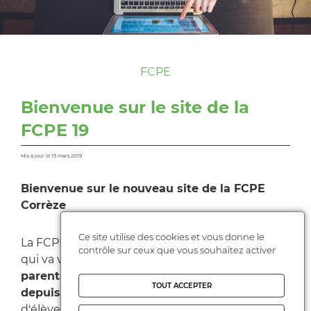
FCPE
Bienvenue sur le site de la
FCPE 19
Mis à jour le 13 mars 2019
Bienvenue sur le nouveau site de la FCPE
Corrèze
Ce site utilise des cookies et vous donne le
La FCPE vous apporte une structure reconnue
contrôle sur ceux que vous souhaitez activer
qui va vous
soutenir dans votre rôle de
parents d'élèves
. C'est cette force
structurée
TOUT ACCEPTER
depuis plus de 70 ans
qui a permis aux parents
d'élèves actuels de pouvoir participer à la vie des