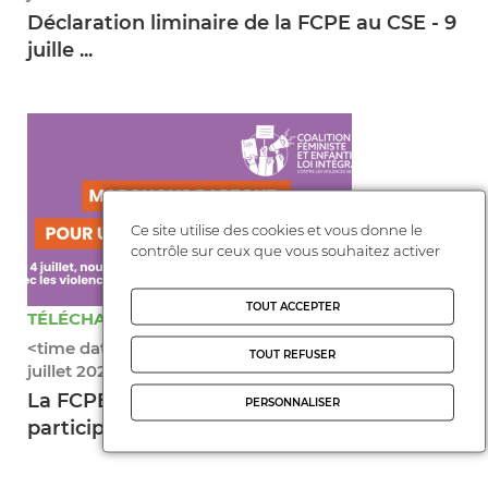
Déclaration liminaire de la FCPE au CSE - 9
juille ...
Ce site utilise des cookies et vous donne le
contrôle sur ceux que vous souhaitez activer
TOUT ACCEPTER
TÉLÉCHARGER ( 59.12 KO )
<time datetime="2026-07-02T16:48:15+02:00">2
TOUT REFUSER
juillet 2026</time>
La FCPE appelle les parents d’élèves à
PERSONNALISER
participer, ...