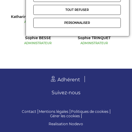
PRÉSIDENT
TRÉSORIER
TOUT REFUSER
Katharina LUEDDE BRIOLANT
Laurent BERGOUGNOUX
ADMINISTRATEUR
ADMINISTRATEUR
PERSONNALISER
Sophie BESSE
Sophie TRINQUET
ADMINISTRATEUR
ADMINISTRATEUR
Adhérent
Suivez-nous
Contact
Mentions légales
Politiques de cookies
Gérer les cookies
Realisation
Nodevo